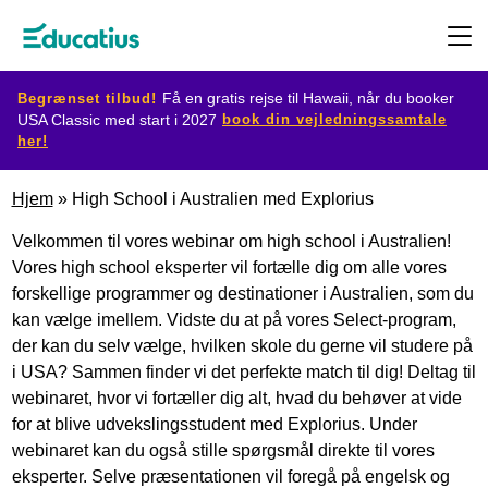
Begrænset tilbud!
Få en gratis rejse til Hawaii, når du booker
book din vejledningssamtale
USA Classic med start i 2027
her!
Destination
Hjem
»
High School i Australien med Explorius
Udvekslingsprogram
Velkommen til vores webinar om high school i Australien!
Vores high school eksperter vil fortælle dig om alle vores
forskellige programmer og destinationer i Australien, som du
Planlæg
kan vælge imellem. Vidste du at på vores Select-program,
din
der kan du selv vælge, hvilken skole du gerne vil studere på
i USA? Sammen finder vi det perfekte match til dig! Deltag til
udveksling
webinaret, hvor vi fortæller dig alt, hvad du behøver at vide
for at blive udvekslingsstudent med Explorius. Under
Bliv
webinaret kan du også stille spørgsmål direkte til vores
eksperter. Selve præsentationen vil foregå på engelsk og
værtsfamilie