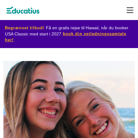
Begrænset tilbud!
Få en gratis rejse til Hawaii, når du booker
book din vejledningssamtale
USA Classic med start i 2027
her!
Destination
Udvekslingsprogram
Planlæg
din
udveksling
Bliv
værtsfamilie