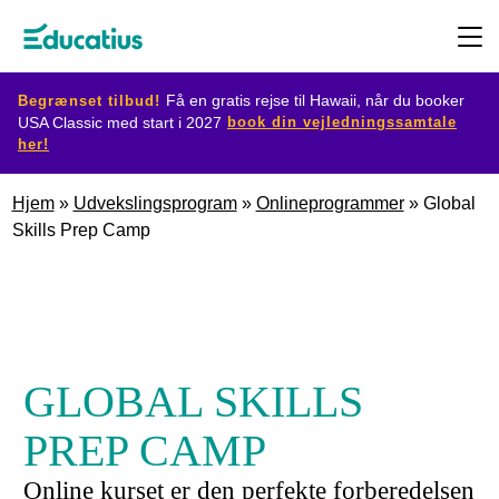
Begrænset tilbud!
Få en gratis rejse til Hawaii, når du booker
book din vejledningssamtale
USA Classic med start i 2027
her!
Destination
Hjem
»
Udvekslingsprogram
»
Onlineprogrammer
»
Global
Skills Prep Camp
Udvekslingsprogram
Planlæg
din
udveksling
GLOBAL SKILLS
PREP CAMP
Bliv
Online kurset er den perfekte forberedelsen
værtsfamilie