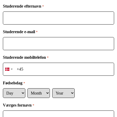
Studerende efternavn
*
Studerende e-mail
*
Studerende mobiltelefon
*
D
e
n
Fødselsdag
*
m
a
D
M
Y
r
a
o
e
k
Værges fornavn
*
y
n
a
+
t
r
4