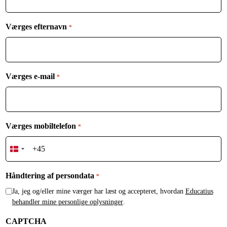
h
5
Værges efternavn
*
Værges e-mail
*
Værges mobiltelefon
*
D
e
n
Håndtering af persondata
*
m
Ja, jeg og/eller mine værger har læst og accepteret, hvordan
Educatius
a
behandler mine personlige oplysninger
.
r
k
CAPTCHA
+