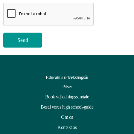
4
5
Educatius udvekslingsår
Priser
Book vejledningssamtale
Bestil vores high school-guide
Om os
Kontakt os