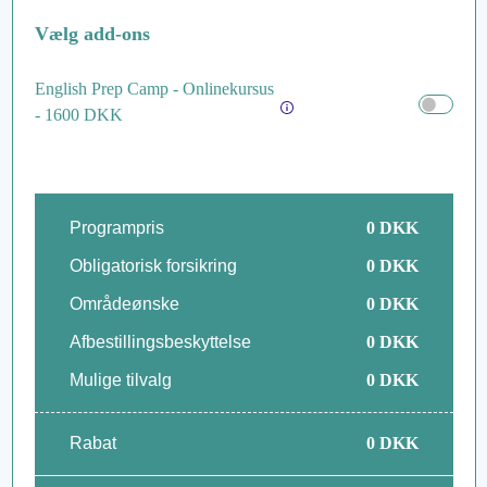
Vælg add-ons
English Prep Camp - Onlinekursus
- 1600 DKK
Programpris
0
DKK
Obligatorisk forsikring
0
DKK
Områdeønske
0
DKK
Afbestillingsbeskyttelse
0
DKK
Mulige tilvalg
0
DKK
Rabat
0
DKK