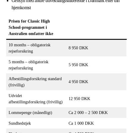
Gensyn med andre udvekslingsstuderende i Danmark efter din
hjemkomst
Prisen for Classic High
School-programmet i
Australien omfatter ikke
10 months – obligatorisk
8 950 DKK
rejseforsikring
5 months – obligatorisk
5 950 DKK
rejseforsikring
Afbestillingsforsikring standard
4 950 DKK
(frivillig)
Udvidet
12 950 DKK
afbestillingsforsikring (frivillig)
Lommepenge (månedligt)
Ca 2 000 – 2 500 DKK
Sundhedstjek
Ca 1 000 DKK