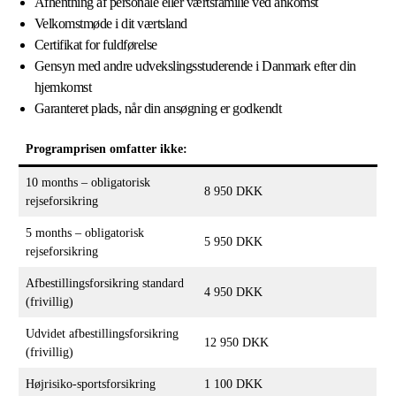
Afhentning af personale eller værtsfamilie ved ankomst
Velkomstmøde i dit værtsland
Certifikat for fuldførelse
Gensyn med andre udvekslingsstuderende i Danmark efter din
hjemkomst
Garanteret plads, når din ansøgning er godkendt
Programprisen omfatter ikke
:
10 months – obligatorisk
8 950 DKK
rejseforsikring
5 months – obligatorisk
5 950 DKK
rejseforsikring
Afbestillingsforsikring standard
4 950 DKK
(frivillig)
Udvidet afbestillingsforsikring
12 950 DKK
(frivillig)
Højrisiko-sportsforsikring
1 100 DKK