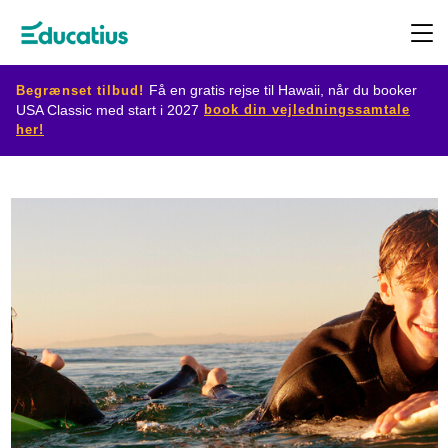
Begrænset tilbud!
Få en gratis rejse til Hawaii, når du booker
book din vejledningssamtale
USA Classic med start i 2027
her!
Destination
Udvekslingsprogram
Planlæg
din
udveksling
Bliv
værtsfamilie