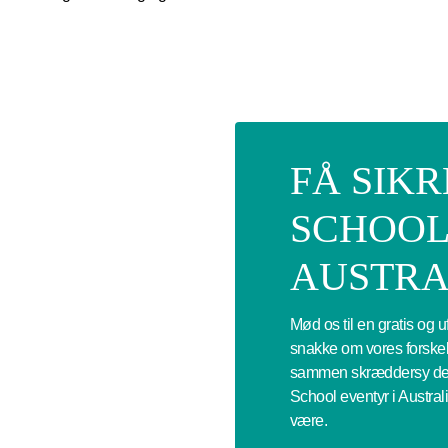
FÅ SIKR
SCHOOL
AUSTRA
Mød os til en gratis og 
snakke om vores forskell
sammen skræddersy det p
School eventyr i Austral
være.