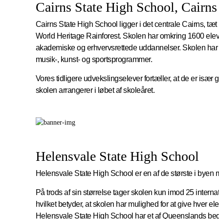
Cairns State High School, Cairns
Cairns State High School ligger i det centrale Cairns, tæt
World Heritage Rainforest. Skolen har omkring 1600 elever
akademiske og erhvervsrettede uddannelser. Skolen har et
musik-, kunst- og sportsprogrammer.
Vores tidligere udvekslingselever fortæller, at de er især 
skolen arrangerer i løbet af skoleåret.
Helensvale State High School
Helensvale State High School er en af ​​de største i byen m
På trods af sin størrelse tager skolen kun imod 25 internat
hvilket betyder, at skolen har mulighed for at give hver e
Helensvale State High School har et af Queenslands bed