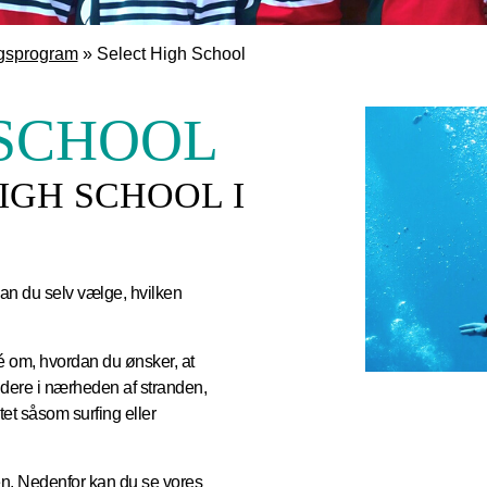
gsprogram
»
Select High School
 SCHOOL
IGH SCHOOL I
an du selv vælge, hvilken
idé om, hvordan du ønsker, at
udere i nærheden af stranden,
et såsom surfing eller
ien. Nedenfor kan du se vores