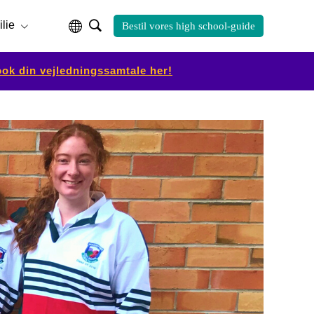
ilie
Bestil vores high school-guide
ok din vejledningssamtale her!