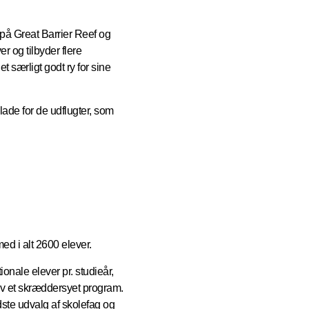
 på Great Barrier Reef og
 og tilbyder flere
 særligt godt ry for sine
glade for de udflugter, som
ed i alt 2600 elever.
ionale elever pr. studieår,
lev et skræddersyet program.
ste udvalg af skolefag og