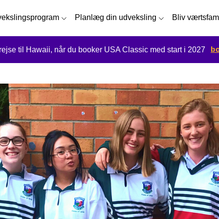
ekslingsprogram
Planlæg din udveksling
Bliv værtsfam
bo
 rejse til Hawaii, når du booker USA Classic med start i 2027