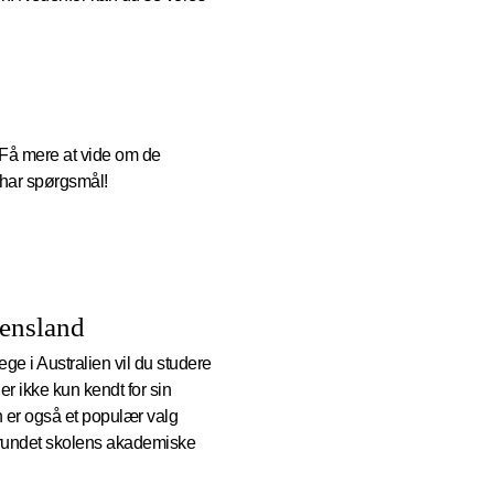
Få mere at vide om de
u har spørgsmål!
eensland
e i Australien vil du studere
r ikke kun kendt for sin
n er også et populær valg
grundet skolens akademiske