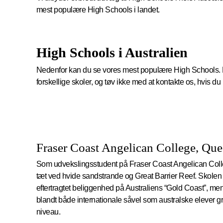
mest populære High Schools i landet.
High Schools i Australien
Nedenfor kan du se vores mest populære High Schools. 
forskellige skoler, og tøv ikke med at kontakte os, hvis d
Fraser Coast Angelican College, Qu
Som udvekslingsstudent på Fraser Coast Angelican Colleg
tæt ved hvide sandstrande og Great Barrier Reef. Skolen e
eftertragtet beliggenhed på Australiens “Gold Coast”, me
blandt både internationale såvel som australske elever 
niveau.