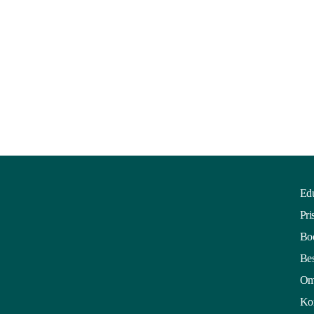
Edu
Pri
Boo
Bes
Om
Kon