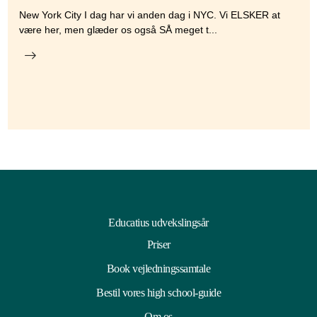
New York City I dag har vi anden dag i NYC. Vi ELSKER at
være her, men glæder os også SÅ meget t...
Educatius udvekslingsår
Priser
Book vejledningssamtale
Bestil vores high school-guide
Om os