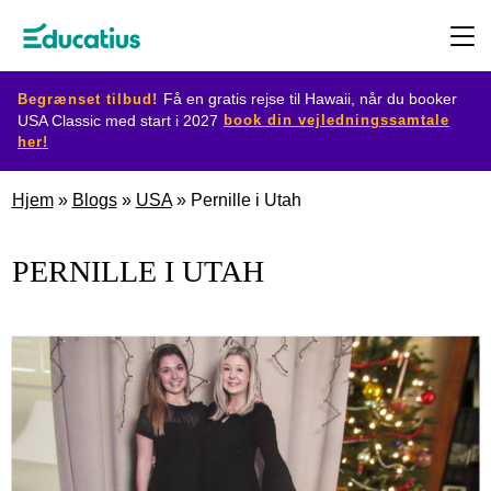
Begrænset tilbud!
Få en gratis rejse til Hawaii, når du booker
book din vejledningssamtale
USA Classic med start i 2027
her!
Destination
Hjem
»
Blogs
»
USA
»
Pernille i Utah
Udvekslingsprogram
PERNILLE I UTAH
Planlæg
din
udveksling
Bliv
værtsfamilie