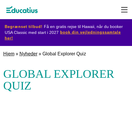
Begrænset tilbud!
Få en gratis rejse til Hawaii, når du booker
book din vejledningssamtale
USA Classic med start i 2027
her!
Destination
Hjem
»
Nyheder
»
Global Explorer Quiz
Udvekslingsprogram
GLOBAL EXPLORER
QUIZ
Planlæg
din
udveksling
Bliv
værtsfamilie