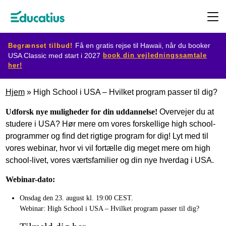
Begrænset tilbud!
Få en gratis rejse til Hawaii, når du booker
book din vejledningssamtale
USA Classic med start i 2027
her!
Destination
Hjem
»
High School i USA – Hvilket program passer til dig?
Udvekslingsprogram
Udforsk nye muligheder for din uddannelse!
Overvejer du at
studere i USA? Hør mere om vores forskellige high school-
programmer og find det rigtige program for dig! Lyt med til
Planlæg
vores webinar, hvor vi vil fortælle dig meget mere om high
din
school-livet, vores værtsfamilier og din nye hverdag i USA.
udveksling
Webinar-dato:
Onsdag den 23. august kl. 19:00 CEST.
Bliv
Webinar: High School i USA – Hvilket program passer til dig?
værtsfamilie