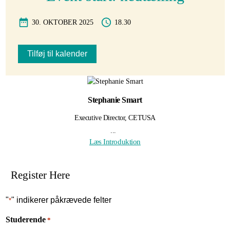
30. OKTOBER 2025
18.30
Tilføj til kalender
Stephanie Smart
Executive Director, CETUSA
...
Læs Introduktion
Register Here
"
" indikerer påkrævede felter
*
Studerende
*