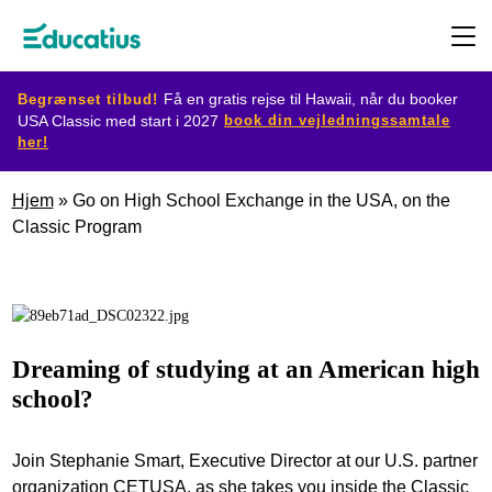
Begrænset tilbud!
Få en gratis rejse til Hawaii, når du booker
book din vejledningssamtale
USA Classic med start i 2027
her!
Destination
Hjem
»
Go on High School Exchange in the USA, on the
Classic Program
Udvekslingsprogram
Planlæg
din
Dreaming of studying at an American high
udveksling
school?
Bliv
Join Stephanie Smart, Executive Director at our U.S. partner
værtsfamilie
organization CETUSA, as she takes you inside the Classic