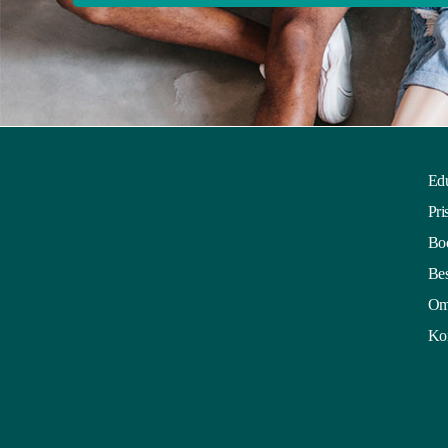
Edu
Pri
Boo
Bes
Om
Kon