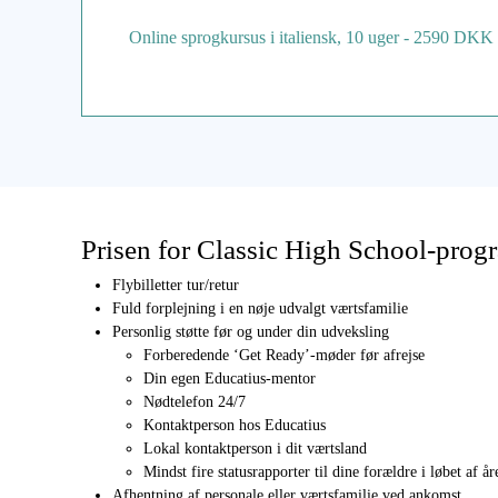
Online sprogkursus i italiensk, 10 uger - 2590 DKK
Prisen for Classic High School-prog
Flybilletter tur/retur
Fuld forplejning i en nøje udvalgt værtsfamilie
Personlig støtte før og under din udveksling
Forberedende ‘Get Ready’-møder før afrejse
Din egen Educatius-mentor
Nødtelefon 24/7
Kontaktperson hos Educatius
Lokal kontaktperson i dit værtsland
Mindst fire statusrapporter til dine forældre i løbet af år
Afhentning af personale eller værtsfamilie ved ankomst