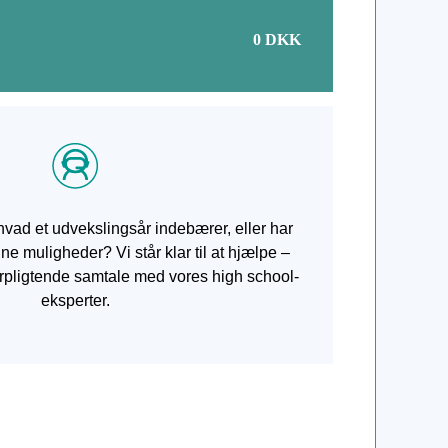
0
DKK
hvad et udvekslingsår indebærer, eller har
e muligheder? Vi står klar til at hjælpe –
orpligtende samtale med vores high school-
eksperter.