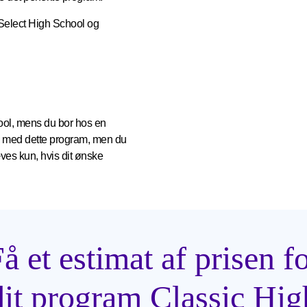
 Select High School og
hool, mens du bor hos en
ol med dette program, men du
es kun, hvis dit ønske
å et estimat af prisen f
dit program Classic Hig