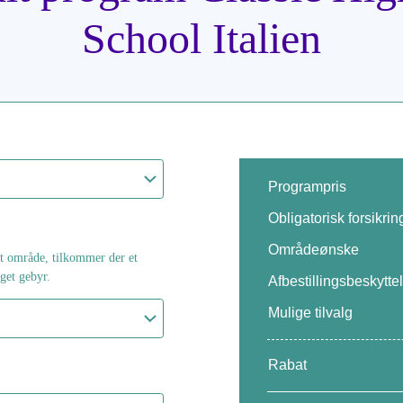
School Italien
Programpris
Obligatorisk forsikrin
Områdeønske
ket område, tilkommer der et
get gebyr.
Afbestillingsbeskytte
Mulige tilvalg
Rabat