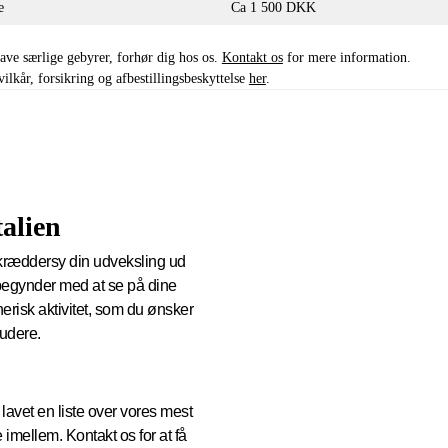
ge
Ca 1 500 DKK
ave særlige gebyrer, forhør dig hos os.
Kontakt os
for mere information.
kår, forsikring og afbestillingsbeskyttelse
her
.
talien
skræddersy din udveksling ud
 begynder med at se på dine
nerisk aktivitet, som du ønsker
studere.
lavet en liste over vores mest
mellem. Kontakt os for at få