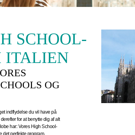
GH SCHOOL-
 ITALIEN
VORES
SCHOOLS OG
get indflydelse du vil have på
refter for at benytte dig af alt
lobe har: Vores High School-
e det perfekte program.