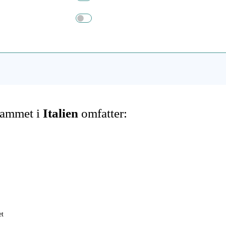
rammet i
Italien
omfatter:
et