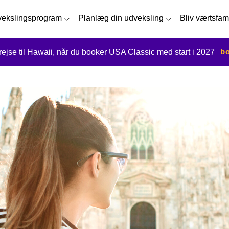
ekslingsprogram
Planlæg din udveksling
Bliv værtsfam
bo
 rejse til Hawaii, når du booker USA Classic med start i 2027