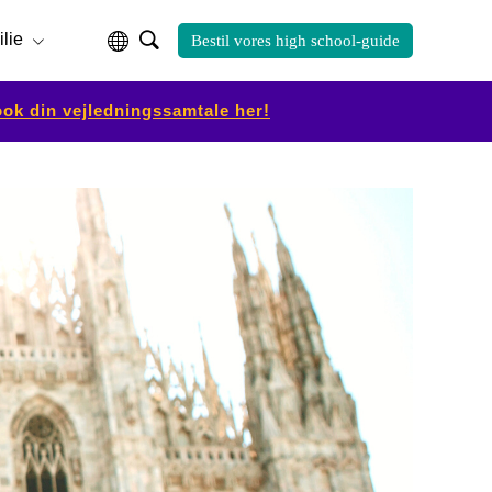
ilie
Bestil vores high school-guide
ok din vejledningssamtale her!