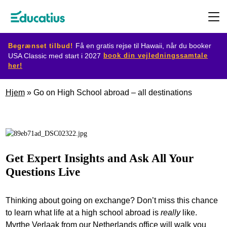
Begrænset tilbud!
Få en gratis rejse til Hawaii, når du booker
book din vejledningssamtale
USA Classic med start i 2027
her!
Destination
Hjem
»
Go on High School abroad – all destinations
Udvekslingsprogram
Planlæg
Get Expert Insights and Ask All Your
din
Questions Live
udveksling
Thinking about going on exchange? Don’t miss this chance
Bliv
to learn what life at a high school abroad is
really
like.
værtsfamilie
Myrthe Verlaak from our Netherlands office will walk you