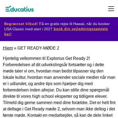
Begrænset tilbud!
Få en gratis rejse til Hawaii, når du booker
book din vejledningssamtale
USA Classic med start i 2027
her!
Destination
Hjem
»
GET READY-MØDE 2
Udvekslingsprogram
Hjertelig velkommen til Explorius Get Ready 2!
Forberedelsen af dit udvekslingsår fortsætter og i dette
møde taler vi om, hvordan man bedst tilpasser sig den
Planlæg
lokale kultur, hvordan man anvender sociale medier når man
din
er i udlandet, og andre tips som hjælper dig med
forberedelsen inden afrejse. Du kan stille dine spørgsmål
udveksling
direkte til vores high school eksperter og tidligere elever.
Tilmeld dig gerne sammen med dine forældre. Det er helt fint
Bliv
at deltage i Get Ready møde 2, selvom man ikke deltog i det
første møde. Kontakt en medarbejder, så kan de dele linket
værtsfamilie