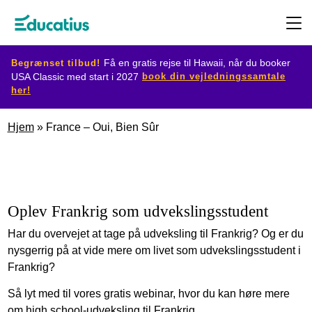
Begrænset tilbud!
Få en gratis rejse til Hawaii, når du booker
book din vejledningssamtale
USA Classic med start i 2027
her!
Destination
Hjem
»
France – Oui, Bien Sûr
Udvekslingsprogram
Planlæg
Oplev Frankrig som udvekslingsstudent
din
Har du overvejet at tage på udveksling til Frankrig? Og er du
udveksling
nysgerrig på at vide mere om livet som udvekslingsstudent i
Frankrig?
Bliv
Så lyt med til vores gratis webinar, hvor du kan høre mere
værtsfamilie
om high school-udveksling til Frankrig.